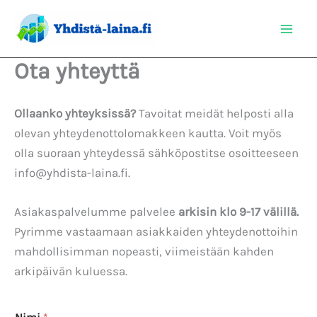
Siirry
sisältöön
Ota yhteyttä
Ollaanko yhteyksissä?
Tavoitat meidät helposti alla
olevan yhteydenottolomakkeen kautta. Voit myös
olla suoraan yhteydessä sähköpostitse osoitteeseen
info@yhdista-laina.fi.
Asiakaspalvelumme palvelee
arkisin klo 9-17 välillä.
Pyrimme vastaamaan asiakkaiden yhteydenottoihin
mahdollisimman nopeasti, viimeistään kahden
arkipäivän kuluessa.